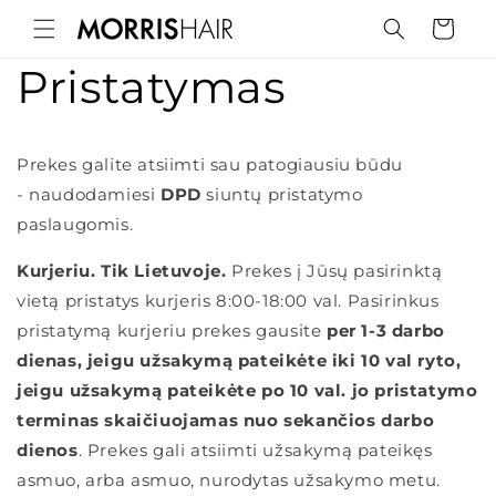
Pereiti
prie
Krepšelis
turinio
Pristatymas
Prekes galite atsiimti sau patogiausiu būdu
-
naudodamiesi
DPD
siuntų pristatymo
paslaugomis.
Kurjeriu. Tik Lietuvoje.
Prekes į Jūsų pasirinktą
vietą pristatys kurjeris 8:00-18:00 val. Pasirinkus
pristatymą kurjeriu prekes gausite
per 1-3 darbo
dienas, jeigu užsakymą pateikėte iki 10 val ryto,
jeigu užsakymą pateikėte po 10 val. jo pristatymo
terminas skaičiuojamas nuo sekančios darbo
dienos
. Prekes gali atsiimti užsakymą pateikęs
asmuo, arba asmuo, nurodytas užsakymo metu.